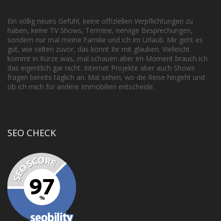
Ein völlig neues Gefühl, keine offiziellen Verpflichtungen zu
haben, keine TV
Shows
, Termine, nervige Besprechungen,
sondern nur mal meine Familie und ich im Urlaub. Mir geht es
gut, wie selten zuvor, das könnt Ihr mit glauben. Vielleicht
kommt in Kürze was, mal schauen aber im Moment brauch ich
das eigentlich gar nicht.
Internet Projekte
aber auch Shows
fragen bereits täglich an. Mal sehen, wo die Reise hingeht und
ob ich mich für andere Immobilien entscheide.
SEO CHECK